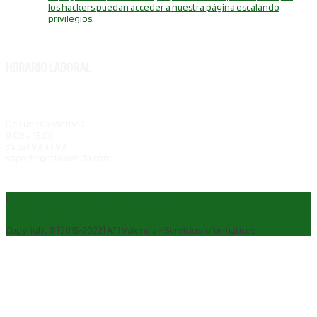
los hackers puedan acceder a nuestra página escalando
privilegios.
HORARIO LABORAL
De Lunes a Viernes
9:00 a 15:00
34 651 98 43 99
soporte@ativalencia.com
|
Aviso Legal |
Política de Privacidad |
Política de protección de datos |
Política-de-cookies |
Copyright © [2015-2022]
ATI Valencia - Servicios Informáticos