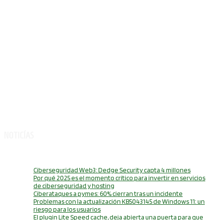
NOTICÍAS
Ciberseguridad Web3: Dedge Security capta 4 millones
Por qué 2025 es el momento crítico para invertir en servicios
de ciberseguridad y hosting
Ciberataques a pymes: 60% cierran tras un incidente
Problemas con la actualización KB5043145 de Windows 11: un
riesgo para los usuarios
El plugin Lite Speed cache, deja abierta una puerta para que