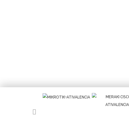
Comenta
aconseje 