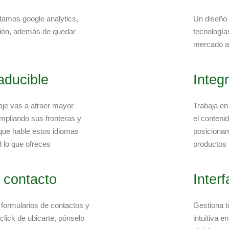
amos google analytics,
Un diseño 
ción, además de quedar
tecnología
mercado ac
raducible
Integ
aje vas a atraer mayor
Trabaja en
mpliando sus fronteras y
el conteni
 que hable estos idiomas
posicionam
 lo que ofreces
productos
 contacto
Inter
 formularios de contactos y
Gestiona to
 click de ubicarte, pónselo
intuitiva 