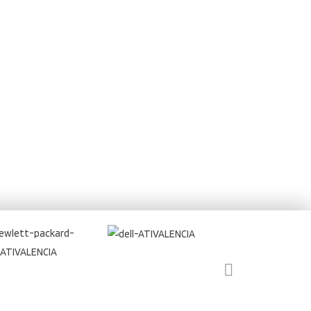
ional te
u proyecto