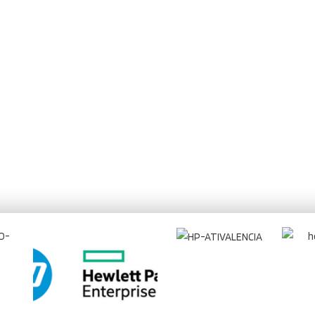
nos tus dudas, hablemos y deja que un profes
para plasmar tus ideas. Un especialista hará t
web