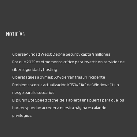
NOTICÍAS
Ciberseguridad Web3: Dedge Security capta 4 millones
Por qué 2025 es el momento crítico para invertir en servicios de
ciberseguridad y hosting
Ciberataques a pymes: 60% cierran tras un incidente
Problemas con la actualización KB5043145 de Windows 11: un
riesgo para los usuarios
El plugin Lite Speed cache, deja abierta una puerta para que los
hackers puedan acceder a nuestra página escalando
privilegios.