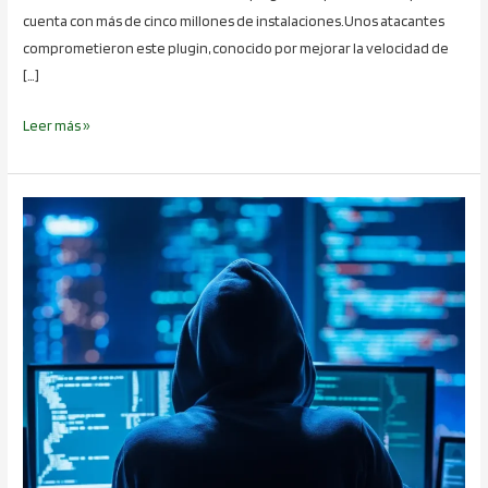
cuenta con más de cinco millones de instalaciones.Unos atacantes
comprometieron este plugin, conocido por mejorar la velocidad de
[…]
Leer más »
¿Qué
es
el
Ransomware
y
por
qué
invertir
en
ciberseguridad?