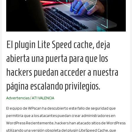
deja
abierta
una
puerta
para
El plugin Lite Speed cache, deja
que
los
abierta una puerta para que los
hackers
puedan
hackers puedan acceder a nuestra
acceder
a
página escalando privilegios.
nuestra
página
Advertencias
/
ATI VALENCIA
escalando
privilegios.
El equipo de WPscan ha descubierto este fallo de seguridad que
permitiría que a los atacantes puedan crear administradores en
WordPress Recientemente, hackers han atacado sitios de WordPress
utilizando una versión obsoleta del plugin LiteSpeed Cache, que