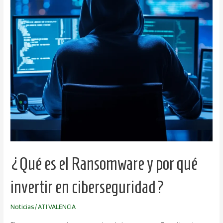
por
qué
invertir
en
ciberseguridad?
¿Qué es el Ransomware y por qué
invertir en ciberseguridad?
Noticias
/
ATI VALENCIA