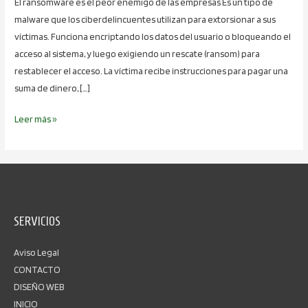
El ransomware es el peor enemigo de las empresas Es un tipo de
malware que los ciberdelincuentes utilizan para extorsionar a sus
víctimas. Funciona encriptando los datos del usuario o bloqueando el
acceso al sistema, y luego exigiendo un rescate (ransom) para
restablecer el acceso. La víctima recibe instrucciones para pagar una
suma de dinero, […]
Leer más »
SERVICIOS
Aviso Legal
CONTACTO
DISEÑO WEB
INICIO