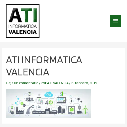
Ir
Menú
al
princi
contenido
ATI INFORMATICA
VALENCIA
Deja un comentario
/ Por
ATI VALENCIA
/
19 febrero, 2019