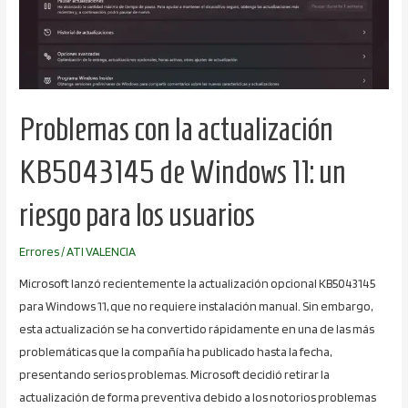
de
Windows
11:
un
riesgo
Problemas con la actualización
para
los
KB5043145 de Windows 11: un
usuarios
riesgo para los usuarios
Errores
/
ATI VALENCIA
Microsoft lanzó recientemente la actualización opcional KB5043145
para Windows 11, que no requiere instalación manual. Sin embargo,
esta actualización se ha convertido rápidamente en una de las más
problemáticas que la compañía ha publicado hasta la fecha,
presentando serios problemas. Microsoft decidió retirar la
actualización de forma preventiva debido a los notorios problemas