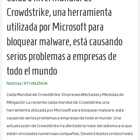
malware,
Crowdstrike, una herramienta
está
causando
utilizada por Microsoft para
serios
problemas
bloquear malware, está causando
a
empresas
serios problemas a empresas de
de
todo
todo el mundo
el
mundo
Noticias
/
ATI VALENCIA
Caída Mundial de Crowdstrike: Empresas Afectadas y Medidas de
Mitigación La reciente caída mundial de Crowdstrike, una
herramienta utilizada por Microsoft para bloquear malware, está
causando serios problemas a empresas de todo el mundo. Una
actualización de Crowdstrike ha afectado la nube del sistema a la que
están vinculadas numerosas compañías. Desde Estados Unidos hasta